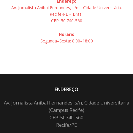
Endereço
Av. Jornalista Aníbal Fernandes, s/n – Cidade Universitária.
Recife-PE – Brasil
CEP: 50.740-560
Horário
Segunda–Sexta: 8:00–18:00
ENDEREÇO
Av. Jornalista Anibal Fernandes, s/n, Cidade Universitária
(Campus Recife)
CEP: 50740-560
Recife/PE