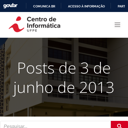
COMUNICA BR
ACESSO À INFORMAÇÃO
PARTI
Pular
IR
para
PARA
o
O
conteúdo
CONTEÚDO
Posts de 3 de
junho de 2013