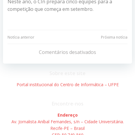
Neste ano, o CIn prepara cinco equipes para a
competição que começa em setembro.
Navegação
Navegação
Notícia anterior
Próxima notícia
de
de
Comentários desativados
Post
Post
Sobre este site
Portal institucional do Centro de Informática – UFPE
Encontre-nos
Endereço
Av. Jornalista Aníbal Fernandes, s/n – Cidade Universitária.
Recife-PE – Brasil
CEP: 50.740-560