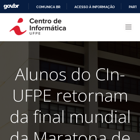
COMUNICA BR
ACESSO À INFORMAÇÃO
PARTI
Pular
IR
para
PARA
o
O
conteúdo
CONTEÚDO
Alunos do CIn-
UFPE retornam
da final mundial
da Maratona de