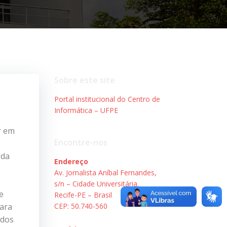
Sobre este site
Portal institucional do Centro de
Informática – UFPE
r em
Encontre-nos
 da
Endereço
Av. Jornalista Aníbal Fernandes,
s/n – Cidade Universitária.
e
Recife-PE – Brasil
para
CEP: 50.740-560
ados