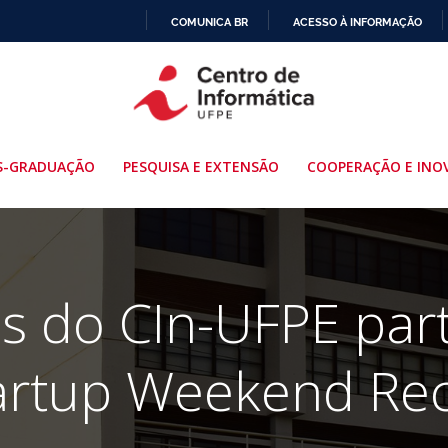
COMUNICA BR
ACESSO À INFORMAÇÃO
IR
PARA
O
CONTEÚDO
S-GRADUAÇÃO
PESQUISA E EXTENSÃO
COOPERAÇÃO E INO
s do CIn-UFPE par
artup Weekend Rec