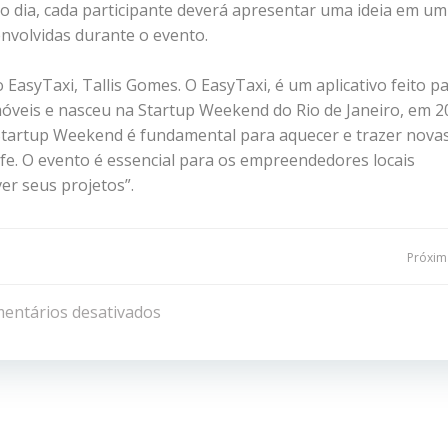
o dia, cada participante deverá apresentar uma ideia em um
envolvidas durante o evento.
 EasyTaxi, Tallis Gomes. O EasyTaxi, é um aplicativo feito p
 móveis e nasceu na Startup Weekend do Rio de Janeiro, em 2
Startup Weekend é fundamental para aquecer e trazer nova
e. O evento é essencial para os empreendedores locais
r seus projetos”.
Navegação
Próxima
de
entários desativados
Post