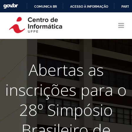
COMUNICA BR
ACESSO À INFORMAÇÃO
PARTI
Pular
IR
para
PARA
o
O
conteúdo
CONTEÚDO
Abertas as
inscrições para o
28º Simpósio
Brasileiro de