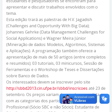
estudantes e pesquisadores se encontram para
apresentar e discutir trabalhos envolvidos com o
tema.
Esta edição trará as palestras de H.V. Jagadish
(Challenges and Opportunity With Big Data);
Johannes Gehrke (Data Management Challenges for
Social Applications) e Wagner Meira Júnior
(Mineração de dados: Modelos, Algoritmos, Sistemas
e Aplicações). A programação também oferece a
apresentação de mais de 50 artigos (entre completos
e resumidos); 03 tutoriais, 03 minicursos, Sessão de
Ferramentas e o Workshop de Teses e Dissertações
sobre Banco de Dados.
Os interessados devem se inscrever pelo site
http://sbbd2013.cin.ufpe.br/sbbd/inscricoes
até 23 de
setembro. Os preços variam de acordo com a data e
com as categorias dos participantes. São elas:
Profissional (Sócio SBC e não Sócio); Estudante de