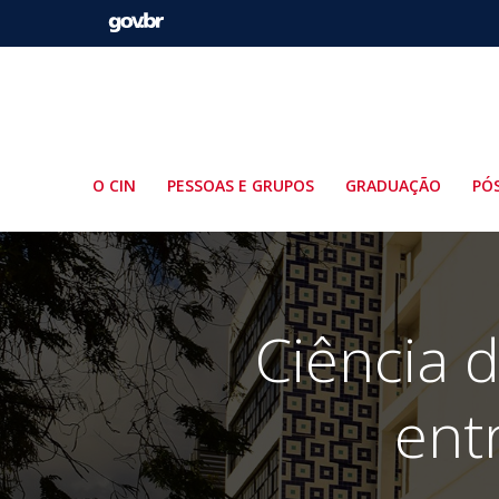
Pular
para
o
conteúdo
O CIN
PESSOAS E GRUPOS
GRADUAÇÃO
PÓ
Ciência 
ent