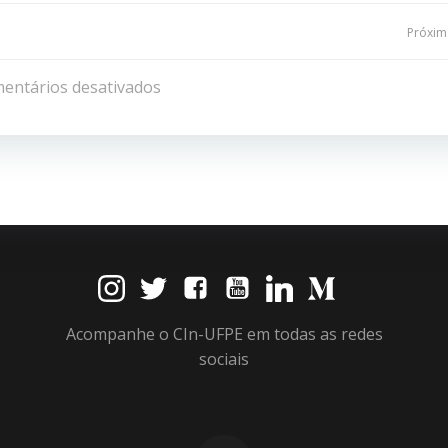
Navegação
Próxima
de
entários desativados
Post
Acompanhe o CIn-UFPE em todas as redes
sociais