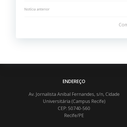
Navegação
Notícia anterior
de
Com
Post
ENDEREÇO
Av. Jornalista Anibal Fernandes, s/n, Cidade
Universitária (Campus Recife)
CEP: 50740-560
Recife/PE