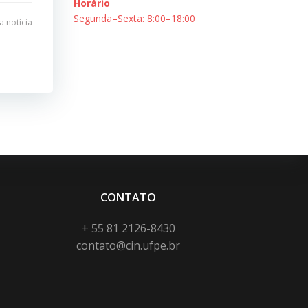
Horário
Segunda–Sexta: 8:00–18:00
 notícia
CONTATO
+ 55 81 2126-8430
contato@cin.ufpe.br