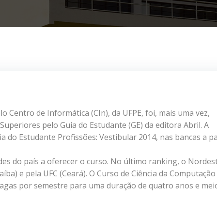
o Centro de Informática (CIn), da UFPE, foi, mais uma vez,
Superiores pelo Guia do Estudante (GE) da editora Abril. A
a do Estudante Profissões: Vestibular 2014, nas bancas a pa
es do país a oferecer o curso. No último ranking, o Nordes
íba) e pela UFC (Ceará). O Curso de Ciência da Computação
vagas por semestre para uma duração de quatro anos e mei