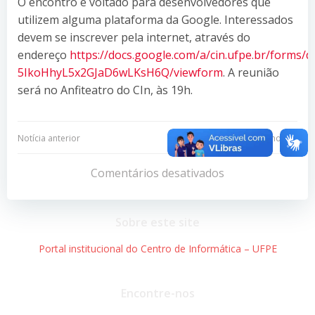
O encontro é voltado para desenvolvedores que
utilizem alguma plataforma da Google. Interessados
devem se inscrever pela internet, através do
endereço
https://docs.google.com/a/cin.ufpe.br/forms
5IkoHhyL5x2GJaD6wLKsH6Q/viewform
. A reunião
será no Anfiteatro do CIn, às 19h.
Navegação
Navegação
Notícia anterior
Próxima notícia
de
de
Comentários desativados
Post
Post
Sobre este site
Portal institucional do Centro de Informática – UFPE
Encontre-nos