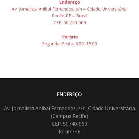
Endereço
Av. Jornalista Aníbal Fernandes, s/n – Cidade Universitária.
Recife-PE – Brasil
CEP: 50.740-560
Horário
Segunda–Sexta: 8:00–18:00
ENDEREÇO
Av. Jornalista Anibal Fernandes, s/n, Cidade Universitária
(Campus Recife)
CEP: 50740-560
Recife/PE