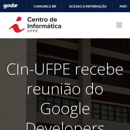
COMUNICA BR
ACESSO À INFORMAÇÃO
PARTI
Pular
IR
para
PARA
o
O
conteúdo
CONTEÚDO
CIn-UFPE recebe
reunião do
Google
Developers