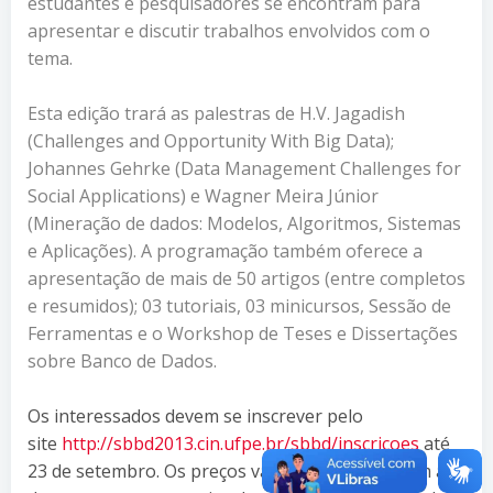
estudantes e pesquisadores se encontram para
apresentar e discutir trabalhos envolvidos com o
tema.
Esta edição trará as palestras de H.V. Jagadish
(Challenges and Opportunity With Big Data);
Johannes Gehrke (Data Management Challenges for
Social Applications) e Wagner Meira Júnior
(Mineração de dados: Modelos, Algoritmos, Sistemas
e Aplicações). A programação também oferece a
apresentação de mais de 50 artigos (entre completos
e resumidos); 03 tutoriais, 03 minicursos, Sessão de
Ferramentas e o Workshop de Teses e Dissertações
sobre Banco de Dados.
Os interessados devem se inscrever pelo
site
http://sbbd2013.cin.ufpe.
br/sbbd/inscricoes
até
23 de setembro. Os preços variam de acordo com a