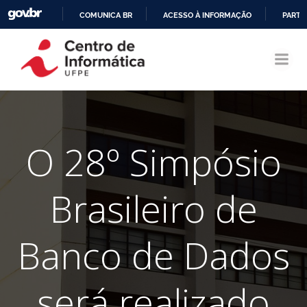
COMUNICA BR
ACESSO À INFORMAÇÃO
PARTI
Pular
IR
para
PARA
o
O
conteúdo
CONTEÚDO
O 28º Simpósio
Brasileiro de
Banco de Dados
será realizado