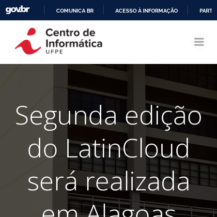
COMUNICA BR
ACESSO À INFORMAÇÃO
PARTI
Pular
IR
para
PARA
o
O
conteúdo
CONTEÚDO
Segunda edição
do LatinCloud
será realizada
em Alagoas