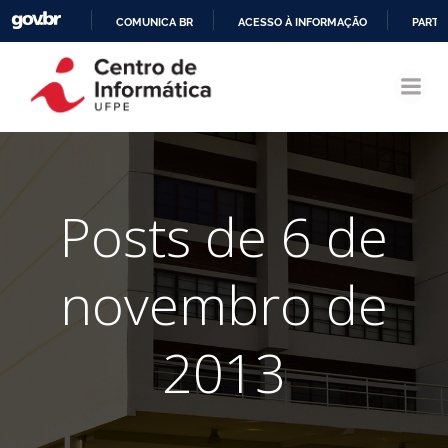
COMUNICA BR
ACESSO À INFORMAÇÃO
PARTI
Pular
IR
para
PARA
o
O
conteúdo
CONTEÚDO
Posts de 6 de
novembro de
2013