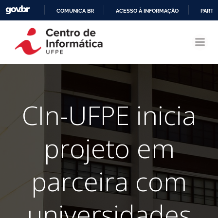
COMUNICA BR
ACESSO À INFORMAÇÃO
PARTI
Pular
IR
para
PARA
o
O
conteúdo
CONTEÚDO
CIn-UFPE inicia
projeto em
parceira com
universidades