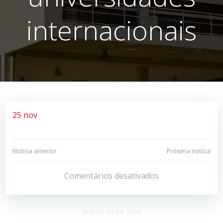
internacionais
25 nov
Navegação
Navegação
Notícia anterior
Próxima notícia
de
de
Comentários desativados
Post
Post
Sobre este site