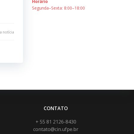
Horário
Segunda–Sexta: 8:00–18:00
 notícia
CONTATO
+ 55 81 2126-8430
contato@cin.ufpe.br