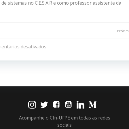
e sistemas no C.E.S.A.R e como professor assistente da
Navegação
Próxima
de
entários desativados
Post
Acompanhe o CIn-UFPE em todas as redes
sociais