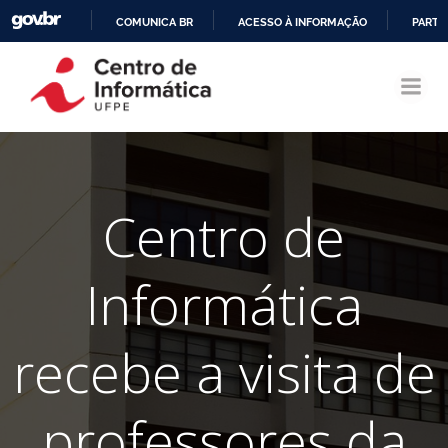
COMUNICA BR
ACESSO À INFORMAÇÃO
PARTI
Pular
IR
para
PARA
o
O
conteúdo
CONTEÚDO
Centro de
Informática
recebe a visita de
professores da