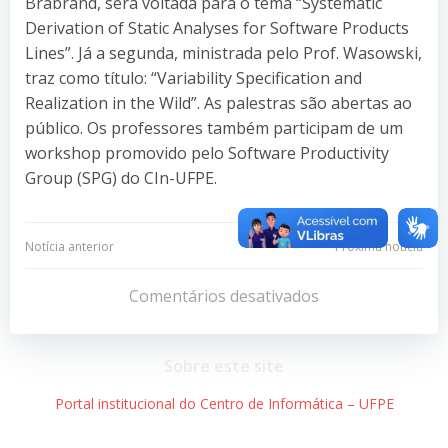
Brabrand, será voltada para o tema “Systematic
Derivation of Static Analyses for Software Products
Lines”. Já a segunda, ministrada pelo Prof. Wasowski,
traz como título: “Variability Specification and
Realization in the Wild”. As palestras são abertas ao
público. Os professores também participam de um
workshop promovido pelo Software Productivity
Group (SPG) do CIn-UFPE.
Navegação
Navegação
Notícia anterior
Próxima notícia
de
de
Comentários desativados
Post
Post
Sobre este site
Portal institucional do Centro de Informática – UFPE