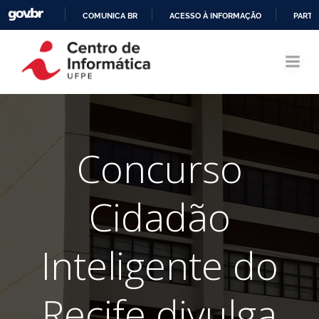
COMUNICA BR
ACESSO À INFORMAÇÃO
PARTI
Pular
IR
para
PARA
o
O
conteúdo
CONTEÚDO
Concurso
Cidadão
Inteligente do
Recife divulga