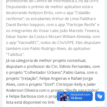
professores do Centro de Informática (CIn) da UFPE.
Disputando o prêmio de melhor aplicativo está o
doutorando Kellyton Brito, com o app “Cidadão
recifense”; os estudantes Arthur de Lima Padilha e
David Benko Iseppon, com o app “Participe Recife” e
os integrantes do Voxar Labs João Marcelo Teixeira,
Edvar Xavier da Costa e Mozart William Almeida, com
o app “VacinaREC”, todos do CIn/UFPE. Eles disputam
também com Pablo Rodrigo Alves, do aplicativo
“TalkBus”.
Já na categoria de melhor projeto conceitual,
disputam o professor do CIn, Stênio Fernandes, com
o projeto “Colheitador Urbano”,Pablo Gama, com o
projeto “(re)ação”; Felipe Angeiras e Rafael Jorge
Alves, com o projeto “Don!”; Christyan Kelly e Jader
Anderson Oliveira com o projeto “Recife para todos”
e Felipe Barbosa com o projeto “Recife Saudável”. A
lista está disponível no link: