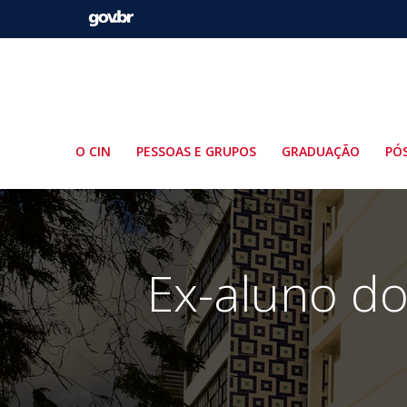
Pular
para
o
conteúdo
O CIN
PESSOAS E GRUPOS
GRADUAÇÃO
PÓ
Ex-aluno do