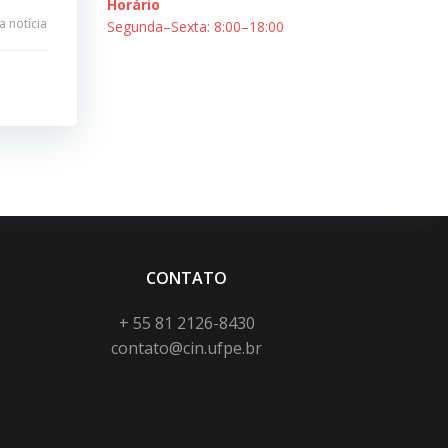
Horário
 notícia
Segunda–Sexta: 8:00–18:00
CONTATO
+ 55 81 2126-8430
contato@cin.ufpe.br