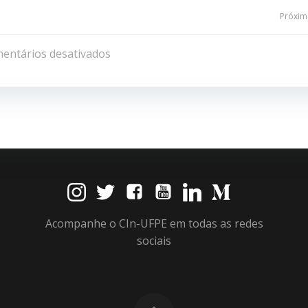
Navegação
Próxima
de
entários desativados
Post
Acompanhe o CIn-UFPE em todas as redes
sociais