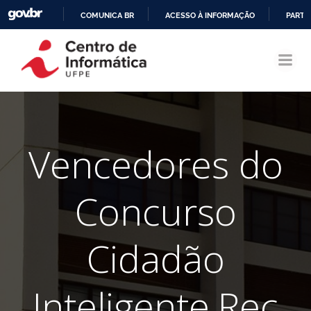
COMUNICA BR
ACESSO À INFORMAÇÃO
PARTI
Pular
IR
para
PARA
o
O
conteúdo
CONTEÚDO
Vencedores do
Concurso
Cidadão
Inteligente.Rec