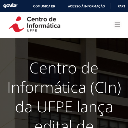
COMUNICA BR
ACESSO À INFORMAÇÃO
PARTI
Pular
IR
para
PARA
o
O
conteúdo
CONTEÚDO
Centro de
Informática (CIn)
da UFPE lança
edital de