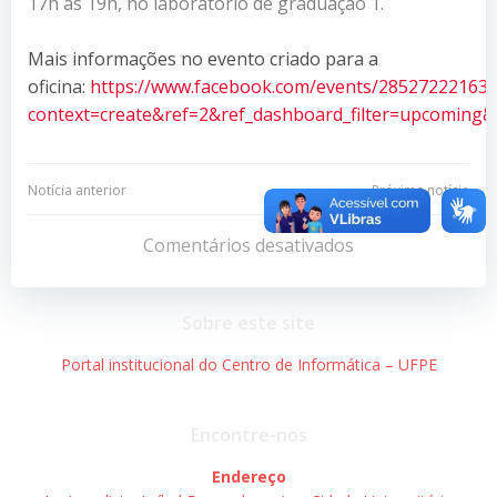
17h às 19h, no laboratório de graduação 1.
Mais informações no evento criado para a
oficina:
https://www.facebook.com/events/285272221633
context=create&ref=2&ref_dashboard_filter=upcoming
Navegação
Navegação
Notícia anterior
Próxima notícia
de
de
Comentários desativados
Post
Post
Sobre este site
Portal institucional do Centro de Informática – UFPE
Encontre-nos
Endereço