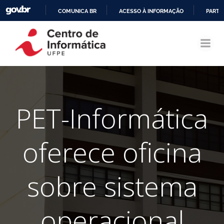
COMUNICA BR
ACESSO À INFORMAÇÃO
PARTI
Pular
IR
para
PARA
o
O
conteúdo
CONTEÚDO
PET-Informática
oferece oficina
sobre sistema
operacional