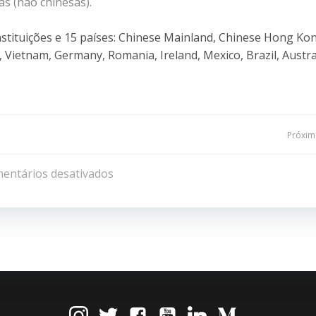
as (não chinesas).
nstituições e 15 países: Chinese Mainland, Chinese Hong Ko
 Vietnam, Germany, Romania, Ireland, Mexico, Brazil, Austra
Navegação
Próxima
de
entários desativados
Post