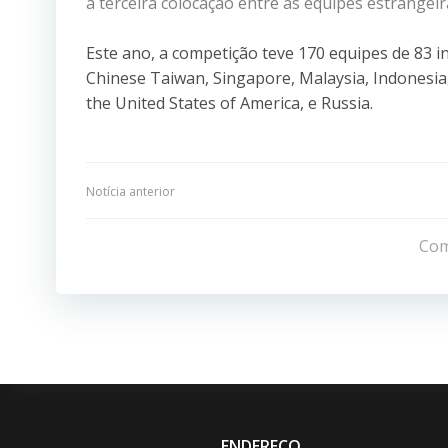
a terceira colocação entre as equipes estrangeir
Este ano, a competição teve 170 equipes de 83 i
Chinese Taiwan, Singapore, Malaysia, Indonesia,
the United States of America, e Russia.
Navegação
Notícia anterior
de
Com
Post
ENDEREÇO