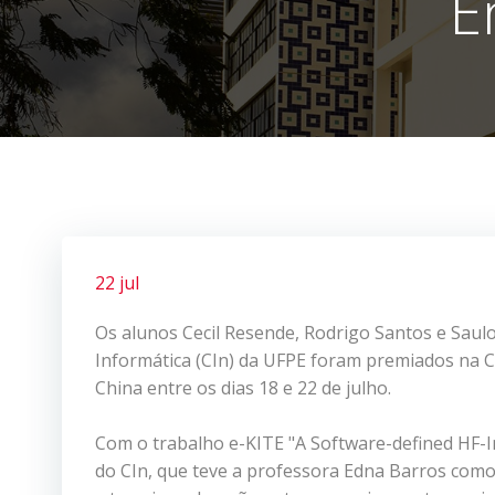
E
22 jul
Os alunos Cecil Resende, Rodrigo Santos e Sau
Informática (CIn) da UFPE foram premiados na 
China entre os dias 18 e 22 de julho.
Com o trabalho e-KITE "A Software-defined HF-I
do CIn, que teve a professora Edna Barros com