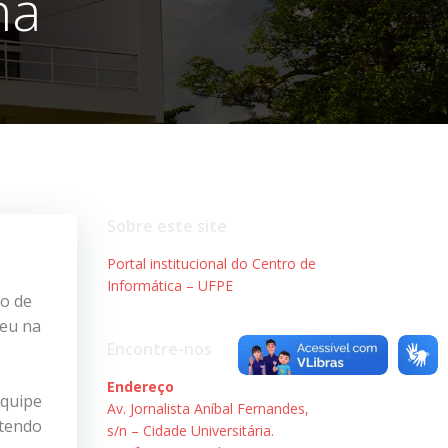
na
Sobre este site
Portal institucional do Centro de
Informática – UFPE
ro de
ceu na
Encontre-nos
Endereço
equipe
Av. Jornalista Aníbal Fernandes,
btendo
s/n – Cidade Universitária.