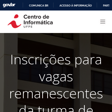
COMUNICA BR
ACESSO À INFORMAÇÃO
PARTI
Pular
IR
para
PARA
o
O
conteúdo
CONTEÚDO
Inscrições para
vagas
remanescentes
da turma de