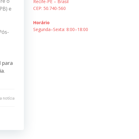
bre o
Recife-PE – Brasil
PB) e
CEP: 50.740-560
Horário
Segunda–Sexta: 8:00–18:00
Pós-
l para
ia.
 notícia