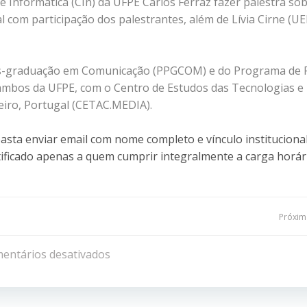
e Informática (CIn) da UFPE Carlos Ferraz fazer palestra so
 com participação dos palestrantes, além de Lívia Cirne (UE
ós-graduação em Comunicação (PPGCOM) e do Programa de 
ambos da UFPE, com o Centro de Estudos das Tecnologias e
eiro, Portugal (CETAC.MEDIA).
basta enviar email com nome completo e vínculo instituciona
rtificado apenas a quem cumprir integralmente a carga horár
Navegação
Próxima
de
entários desativados
Post