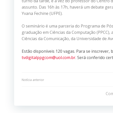
turno da tarde, é a vez do professor do Centro d
assunto. Das 16h às 17h, haverá um debate geral
Yvana Fechine (UFPE).
O seminário é uma parceria do Programa de P
graduação em Ciências da Computação (PPCC), 
Ciências da Comunicação, da Universidade de Av
Estão disponíveis 120 vagas. Para se inscrever, 
tvdigitalppgcom@uol.com.br
. Será conferido ce
Navegação
Notícia anterior
de
Com
Post