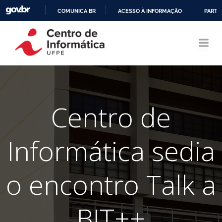
COMUNICA BR
ACESSO À INFORMAÇÃO
PARTI
Pular
IR
para
PARA
o
O
conteúdo
CONTEÚDO
Centro de
Informática sedia
o encontro Talk a
BIT++