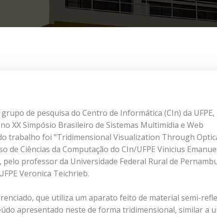
 grupo de pesquisa do Centro de Informática (CIn) da UFPE,
o XX Simpósio Brasileiro de Sistemas Multimídia e Web
o do trabalho foi "Tridimensional Visualization Through Optic
urso de Ciências da Computação do CIn/UFPE Vinicius Emanue
, pelo professor da Universidade Federal Rural de Pernamb
UFPE Veronica Teichrieb.
renciado, que utiliza um aparato feito de material semi-refl
teúdo apresentado neste de forma tridimensional, similar a 