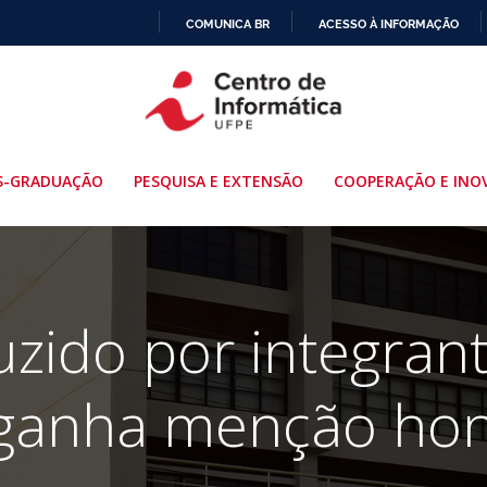
COMUNICA BR
ACESSO À INFORMAÇÃO
IR
PARA
O
CONTEÚDO
S-GRADUAÇÃO
PESQUISA E EXTENSÃO
COOPERAÇÃO E INO
uzido por integran
ganha menção ho