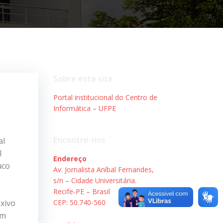
Sobre este site
Portal institucional do Centro de
Informática – UFPE
Encontre-nos
al
l
Endereço
uco
Av. Jornalista Aníbal Fernandes,
s/n – Cidade Universitária.
Recife-PE – Brasil
exivo
CEP: 50.740-560
um