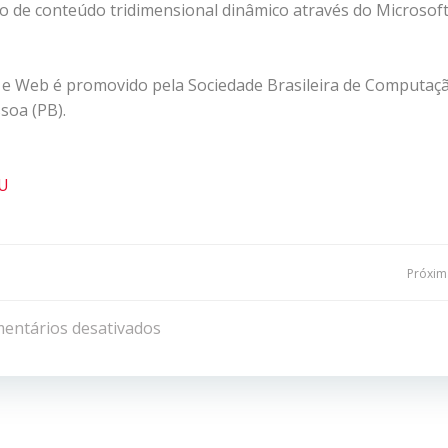
 de conteúdo tridimensional dinâmico através do Microsof
a e Web é promovido pela Sociedade Brasileira de Computaç
soa (PB).
PU
Navegação
Próxima
de
entários desativados
Post