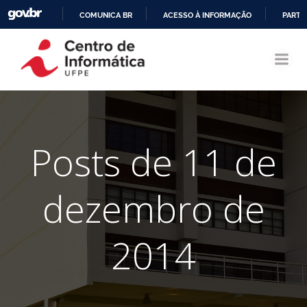
COMUNICA BR
ACESSO À INFORMAÇÃO
PARTI
Pular
IR
para
PARA
o
O
conteúdo
CONTEÚDO
Posts de 11 de
dezembro de
2014