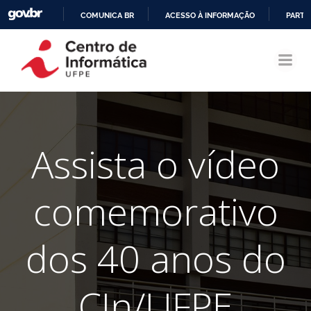
COMUNICA BR
ACESSO À INFORMAÇÃO
PARTI
Pular
IR
para
PARA
o
O
conteúdo
CONTEÚDO
Assista o vídeo
comemorativo
dos 40 anos do
CIn/UFPE