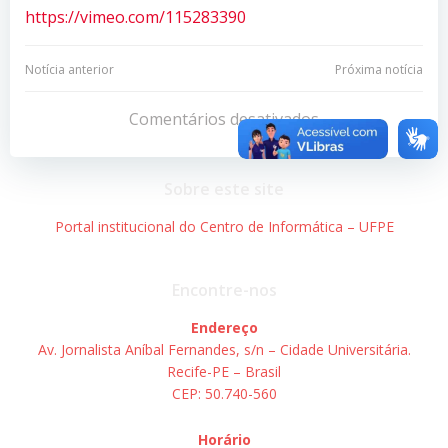
https://vimeo.com/115283390
Navegação
Navegação
Notícia anterior
Próxima notícia
de
de
Comentários desativados
Post
Post
Sobre este site
Portal institucional do Centro de Informática – UFPE
Encontre-nos
Endereço
Av. Jornalista Aníbal Fernandes, s/n – Cidade Universitária.
Recife-PE – Brasil
CEP: 50.740-560
Horário