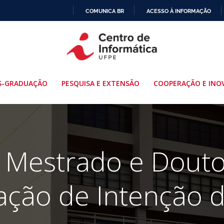
COMUNICA BR
ACESSO À INFORMAÇÃO
IR
PARA
O
CONTEÚDO
S-GRADUAÇÃO
PESQUISA E EXTENSÃO
COOPERAÇÃO E INO
 Mestrado e Dout
ação de Intenção d