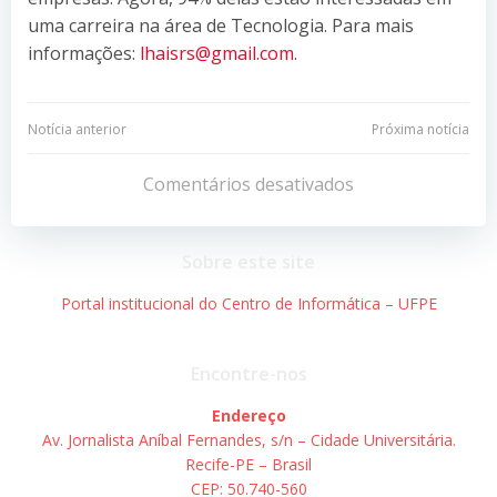
uma carreira na área de Tecnologia. Para mais
informações:
lhaisrs@gmail.com
.
Navegação
Navegação
Notícia anterior
Próxima notícia
de
de
Comentários desativados
Post
Post
Sobre este site
Portal institucional do Centro de Informática – UFPE
Encontre-nos
Endereço
Av. Jornalista Aníbal Fernandes, s/n – Cidade Universitária.
Recife-PE – Brasil
CEP: 50.740-560