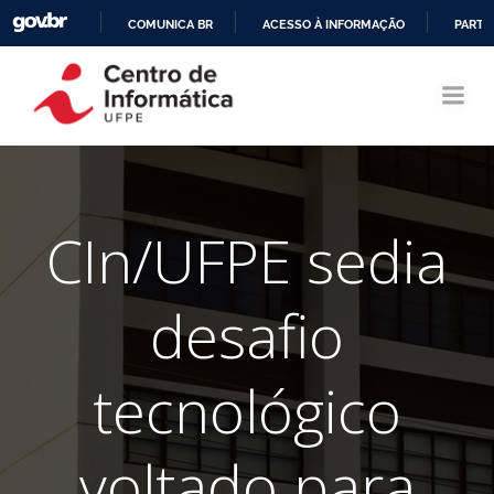
COMUNICA BR
ACESSO À INFORMAÇÃO
PARTI
Pular
IR
para
PARA
o
O
conteúdo
CONTEÚDO
CIn/UFPE sedia
desafio
tecnológico
voltado para