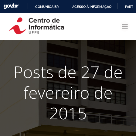
COMUNICA BR
ACESSO À INFORMAÇÃO
PARTI
Pular
IR
para
PARA
o
O
conteúdo
CONTEÚDO
Posts de 27 de
fevereiro de
2015