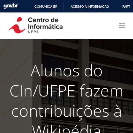
COMUNICA BR
ACESSO À INFORMAÇÃO
PARTI
Pular
IR
para
PARA
o
O
conteúdo
CONTEÚDO
Alunos do
CIn/UFPE fazem
contribuições à
Wikipédia