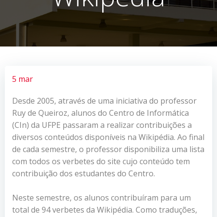
5 mar
Desde 2005, através de uma iniciativa do professor
Ruy de Queiroz, alunos do Centro de Informática
(CIn) da UFPE passaram a realizar contribuições a
diversos conteúdos disponíveis na Wikipédia. Ao final
de cada semestre, o professor disponibiliza uma lista
com todos os verbetes do site cujo conteúdo tem
contribuição dos estudantes do Centro.
Neste semestre, os alunos contribuíram para um
total de 94 verbetes da Wikipédia. Como traduções,