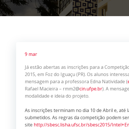
9 mar
Já estão abertas as inscrições para a Competiç
2015, em Foz do Iguaçu (PR). Os alunos interes
mensagem para a professora Edna Natividade (
Rafael Macieira – rmm2@
cin.ufpe.br
). A mensag
modalidade e ideia do projeto.
As inscrições terminam no dia 10 de Abril e, até 
submetidos. As regras da competição podem se
site
http://sbesc.lisha.ufsc.br/sbesc2015/Inte