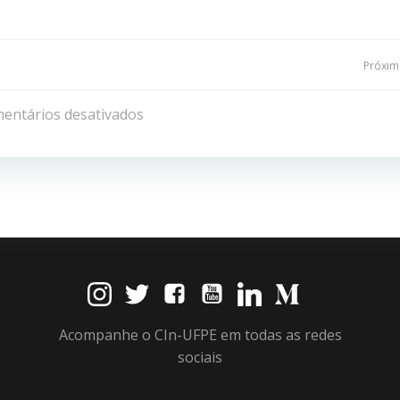
Navegação
Próxima
de
entários desativados
Post
Acompanhe o CIn-UFPE em todas as redes
sociais