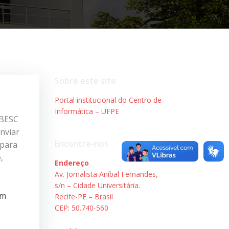
Sobre este site
Portal institucional do Centro de
Informática – UFPE
SBESC
nviar
Encontre-nos
 para
,
Endereço
Av. Jornalista Aníbal Fernandes,
s/n – Cidade Universitária.
em
Recife-PE – Brasil
CEP: 50.740-560