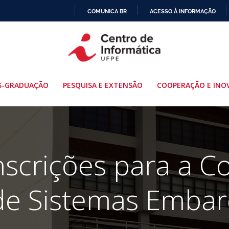
COMUNICA BR
ACESSO À INFORMAÇÃO
IR
PARA
O
CONTEÚDO
S-GRADUAÇÃO
PESQUISA E EXTENSÃO
COOPERAÇÃO E INO
nscrições para a 
 de Sistemas Emba