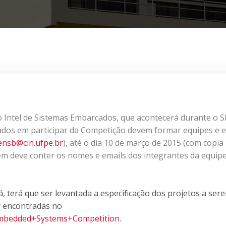
ão Intel de Sistemas Embarcados, que acontecerá durante o 
sados em participar da Competição devem formar equipes e e
ensb@cin.ufpe.br
), até o dia 10 de março de 2015 (com copia
em deve conter os nomes e emails dos integrantes da equipe
lá, terá que ser levantada a especificação dos projetos a ser
r encontradas no
l+Embedded+Systems+Competition
.