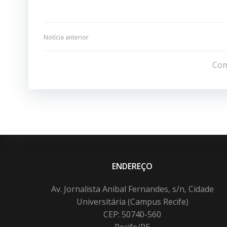
Navegação
Notícia anterior
de
Com
Post
ENDEREÇO
Av. Jornalista Anibal Fernandes, s/n, Cidade
Universitária (Campus Recife)
CEP: 50740-560