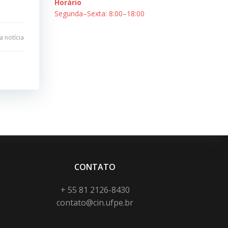
Horário
Segunda–Sexta: 8:00–18:00
 notícia
CONTATO
+ 55 81 2126-8430
contato@cin.ufpe.br