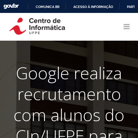
COMUNICA BR
ACESSO À INFORMAÇÃO
PARTI
Pular
IR
para
PARA
o
O
conteúdo
CONTEÚDO
Google realiza
recrutamento
com alunos do
CIn/UFPE para