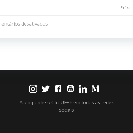
Navegação
Próxima
de
entários desativados
Post
Acompanhe o CIn-UFPE em todas as redes
sociais