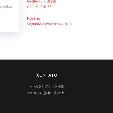
Recife-PE – Brasil
 notícia
CEP: 50.740-560
Horário
Segunda–Sexta: 8:00–18:00
CONTATO
+ 55 81 2126-8430
contato@cin.ufpe.br