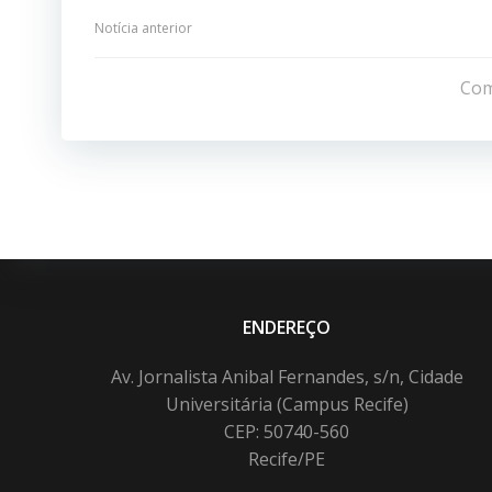
Navegação
Notícia anterior
de
Com
Post
ENDEREÇO
Av. Jornalista Anibal Fernandes, s/n, Cidade
Universitária (Campus Recife)
CEP: 50740-560
Recife/PE