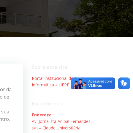
Sobre este site
Portal institucional do Centro de
Informática – UFPE
tor da
to de
Encontre-nos
 sua
Endereço
entro.
Av. Jornalista Aníbal Fernandes,
s/n – Cidade Universitária.