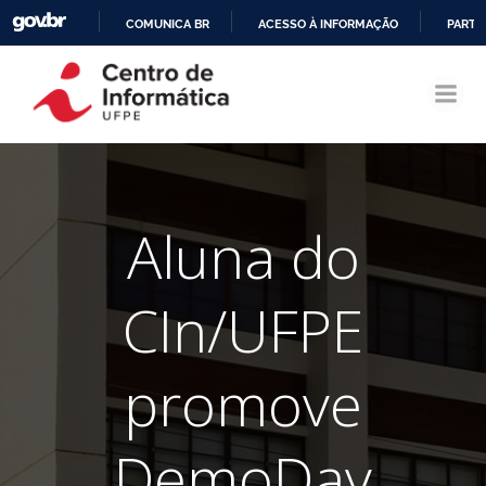
COMUNICA BR
ACESSO À INFORMAÇÃO
PARTI
Pular
IR
para
PARA
o
O
conteúdo
CONTEÚDO
Aluna do
CIn/UFPE
promove
DemoDay