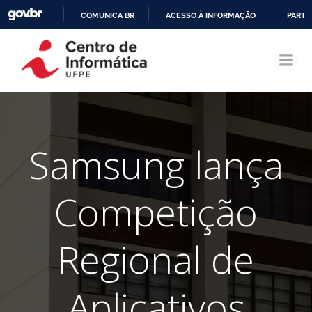
COMUNICA BR
ACESSO À INFORMAÇÃO
PARTI
Pular
IR
para
PARA
o
O
conteúdo
CONTEÚDO
Samsung lança
Competição
Regional de
Aplicativos