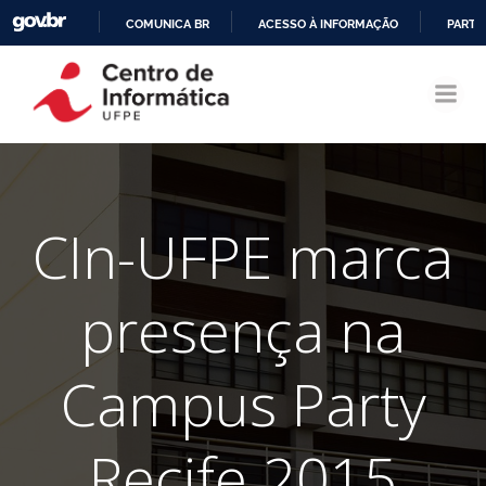
COMUNICA BR
ACESSO À INFORMAÇÃO
PARTI
Pular
IR
para
PARA
o
O
conteúdo
CONTEÚDO
CIn-UFPE marca
presença na
Campus Party
Recife 2015