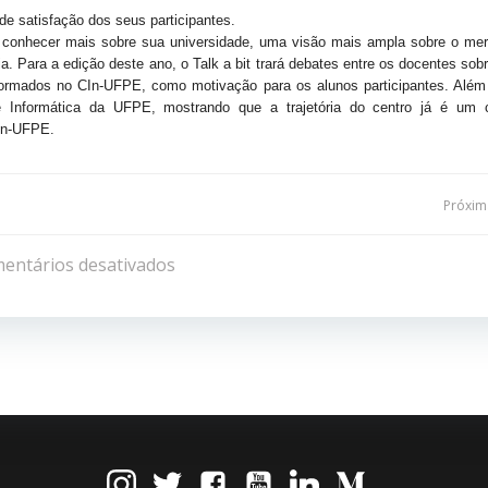
de satisfação dos seus participantes.
 conhecer mais sobre sua universidade, uma visão mais ampla sobre o me
gia. Para a edição deste ano, o Talk a bit trará debates entre os docentes so
 formados no CIn-UFPE, como motivação para os alunos participantes. Além
 Informática da UFPE, mostrando que a trajetória do centro já é um 
CIn-UFPE.
Navegação
Próxima
de
entários desativados
Post