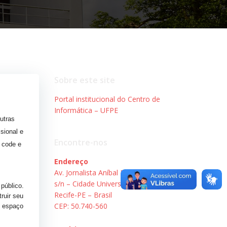
Sobre este site
Portal institucional do Centro de
Informática – UFPE
utras
sional e
Encontre-nos
, code e
Endereço
Av. Jornalista Aníbal Fernandes,
s/n – Cidade Universitária.
público.
Recife-PE – Brasil
ruir seu
CEP: 50.740-560
m espaço