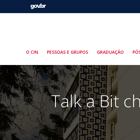
Pular
para
o
conteúdo
O CIN
PESSOAS E GRUPOS
GRADUAÇÃO
PÓ
Talk a Bit 