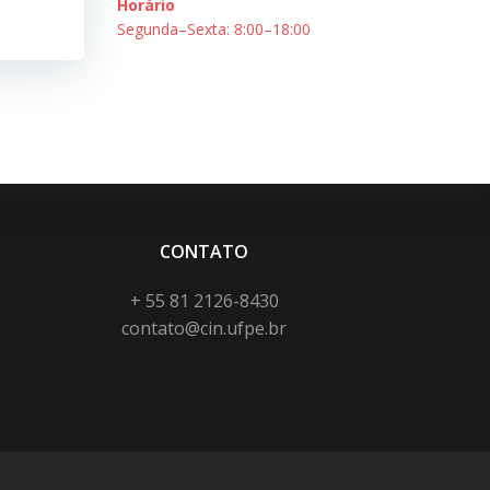
Horário
Segunda–Sexta: 8:00–18:00
CONTATO
+ 55 81 2126-8430
contato@cin.ufpe.br