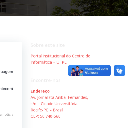
Sobre este site
Portal institucional do Centro de
Informática – UFPE
nguagem
Encontre-nos
ntecerá
Endereço
Av. Jornalista Aníbal Fernandes,
s/n – Cidade Universitária.
Recife-PE – Brasil
 notícia
CEP: 50.740-560