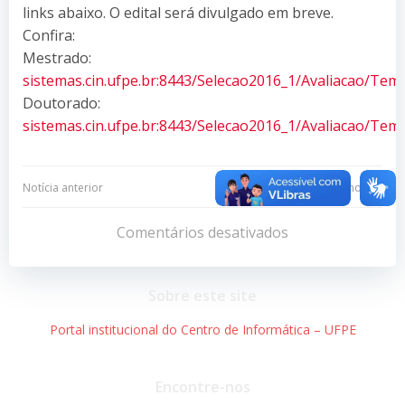
links abaixo. O edital será divulgado em breve.
Confira:
Mestrado:
sistemas.cin.ufpe.br:8443/Selecao2016_1/Avaliacao/Te
Doutorado:
sistemas.cin.ufpe.br:8443/Selecao2016_1/Avaliacao/Te
Navegação
Navegação
Notícia anterior
Próxima notícia
de
de
Comentários desativados
Post
Post
Sobre este site
Portal institucional do Centro de Informática – UFPE
Encontre-nos