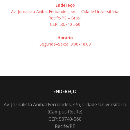
Endereço
Av. Jornalista Aníbal Fernandes, s/n – Cidade Universitária.
Recife-PE – Brasil
CEP: 50.740-560
Horário
Segunda–Sexta: 8:00–18:00
ENDEREÇO
Av. Jornalista Anibal Fernandes, s/n, Cidade Universitária
(Campus Recife)
CEP: 50740-560
Recife/PE