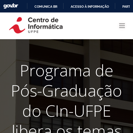
COMUNICA BR
ACESSO À INFORMAÇÃO
PARTI
Pular
IR
para
PARA
o
O
conteúdo
CONTEÚDO
Programa de
Pós-Graduação
do CIn-UFPE
libera os temas