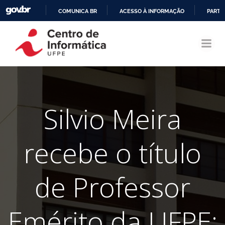
COMUNICA BR
ACESSO À INFORMAÇÃO
PARTI
Pular
IR
para
PARA
o
O
conteúdo
CONTEÚDO
Silvio Meira
recebe o título
de Professor
Emérito da UFPE: