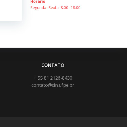
Horário
Segunda–Sexta: 8:00–18:00
CONTATO
+ 55 81 2126-8430
contato@cin.ufpe.br