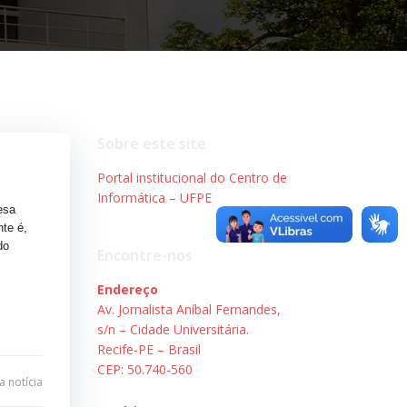
Sobre este site
Portal institucional do Centro de
Informática – UFPE
esa
te é,
do
Encontre-nos
Endereço
Av. Jornalista Aníbal Fernandes,
s/n – Cidade Universitária.
Recife-PE – Brasil
CEP: 50.740-560
 notícia