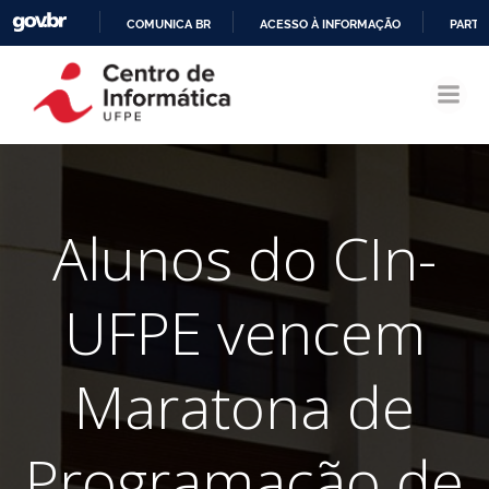
COMUNICA BR
ACESSO À INFORMAÇÃO
PARTI
Pular
IR
para
PARA
o
O
conteúdo
CONTEÚDO
Alunos do CIn-
UFPE vencem
Maratona de
Programação de