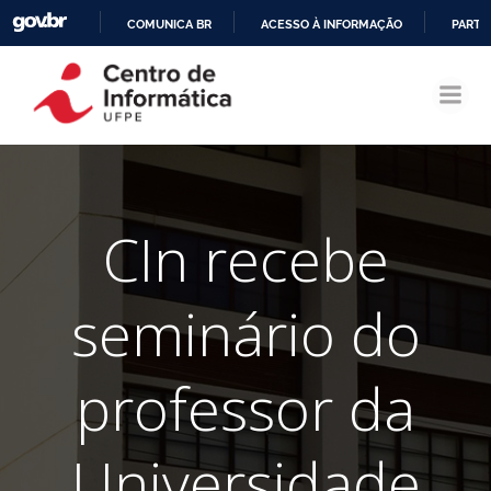
COMUNICA BR
ACESSO À INFORMAÇÃO
PARTI
Pular
IR
para
PARA
o
O
conteúdo
CONTEÚDO
CIn recebe
seminário do
professor da
Universidade