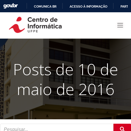
COMUNICA BR
ACESSO À INFORMAÇÃO
PARTI
Pular
IR
para
PARA
o
O
conteúdo
CONTEÚDO
Posts de 10 de
maio de 2016