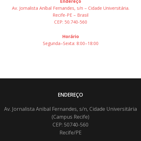
Endereço
Av. Jornalista Aníbal Fernandes, s/n – Cidade Universitária.
Recife-PE – Brasil
CEP: 50.740-560
Horário
Segunda–Sexta: 8:00–18:00
ENDEREÇO
Av. Jornalista Anibal Fernandes, s/n, Cidade Universitária
(Campus Recife)
CEP: 50740-560
Recife/PE