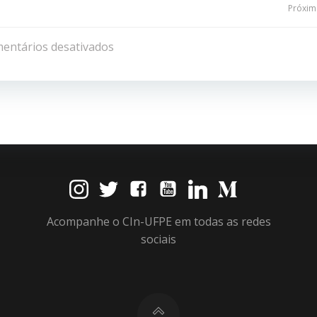
Navegação
Próxima
de
entários desativados
Post
Acompanhe o CIn-UFPE em todas as redes
sociais