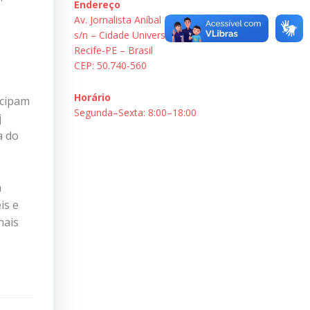
Endereço
Av. Jornalista Aníbal Fernandes,
s/n – Cidade Universitária.
Recife-PE – Brasil
CEP: 50.740-560
Horário
icipam
Segunda–Sexta: 8:00–18:00
j
a do
a
is e
nais