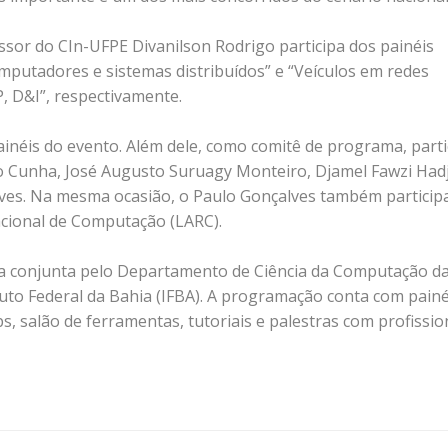
essor do CIn-UFPE Divanilson Rodrigo participa dos painéis
mputadores e sistemas distribuídos” e “Veículos em redes
P, D&I”, respectivamente.
ainéis do evento. Além dele, como comitê de programa, part
 Cunha, José Augusto Suruagy Monteiro, Djamel Fawzi Had
alves. Na mesma ocasião, o Paulo Gonçalves também particip
cional de Computação (LARC).
a conjunta pelo Departamento de Ciência da Computação d
tuto Federal da Bahia (IFBA). A programação conta com painé
, salão de ferramentas, tutoriais e palestras com profissio