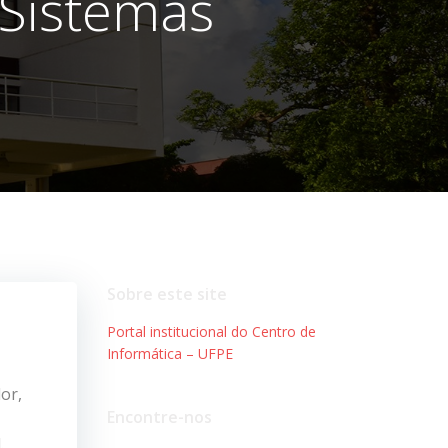
Sistemas
Sobre este site
Portal institucional do Centro de
Informática – UFPE
or,
Encontre-nos
.