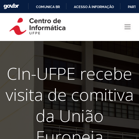
COMUNICA BR
ACESSO À INFORMAÇÃO
PARTI
Pular
IR
para
PARA
o
O
conteúdo
CONTEÚDO
CIn-UFPE recebe
visita de comitiva
da União
Europeia