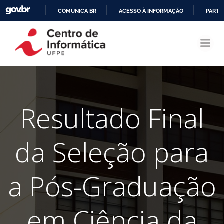
COMUNICA BR
ACESSO À INFORMAÇÃO
PARTI
Pular
IR
para
PARA
o
O
conteúdo
CONTEÚDO
Resultado Final
da Seleção para
a Pós-Graduação
em Ciência da