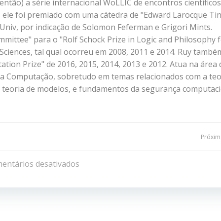
ntão) a série internacional WoLLIC de encontros científico
6, ele foi premiado com uma cátedra de "Edward Larocque Ti
 Univ, por indicação de Solomon Feferman e Grigori Mints.
mittee" para o "Rolf Schock Prize in Logic and Philosophy 
Sciences, tal qual ocorreu em 2008, 2011 e 2014. Ruy també
tation Prize" de 2016, 2015, 2014, 2013 e 2012. Atua na área 
da Computação, sobretudo em temas relacionados com a teo
, teoria de modelos, e fundamentos da segurança computaci
Navegação
Próxima
de
entários desativados
Post