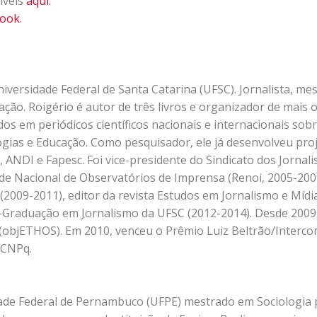
íveis
aqui.
book
.
versidade Federal de Santa Catarina (UFSC). Jornalista, mes
ção. Roigério é autor de três livros e organizador de mais o
os em periódicos científicos nacionais e internacionais sob
ologias e Educação. Como pesquisador, ele já desenvolveu pro
NDI e Fapesc. Foi vice-presidente do Sindicato dos Jornali
de Nacional de Observatórios de Imprensa (Renoi, 2005-2009
2009-2011), editor da revista Estudos em Jornalismo e Mídi
-Graduação em Jornalismo da UFSC (2012-2014). Desde 2009
ca (objETHOS). Em 2010, venceu o Prêmio Luiz Beltrão/Interc
 CNPq.
ade Federal de Pernambuco (UFPE) mestrado em Sociologia 