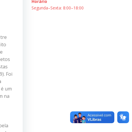
Horário
Segunda–Sexta: 8:00–18:00
tre
ito
re
jetos
stas
). Foi
a
 é um
om na
pela