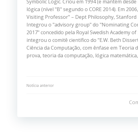
Symbolic Logic. Criou em 1994 (e mantém desde e
lógica (nível "B" segundo o CORE 2014). Em 200
Visiting Professor" – Dept Philosophy, Stanford
Integrou o "advisory group" do "Nominating Com
2017" concedido pela Royal Swedish Academy of 
integrou o comitê científico do "E.W. Beth Disser
Ciência da Computação, com ênfase em Teoria 
prova, teoria da computação, lógica matemática
Navegação
Notícia anterior
de
Com
Post