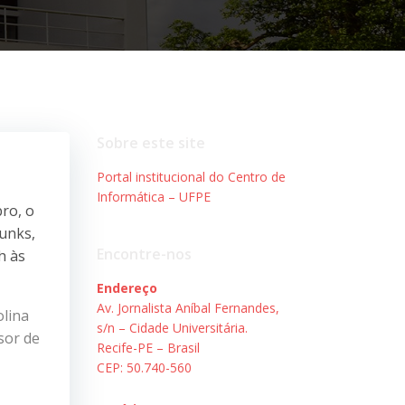
Sobre este site
Portal institucional do Centro de
Informática – UFPE
ro, o
punks,
Encontre-nos
h às
Endereço
Av. Jornalista Aníbal Fernandes,
olina
s/n – Cidade Universitária.
sor de
Recife-PE – Brasil
CEP: 50.740-560