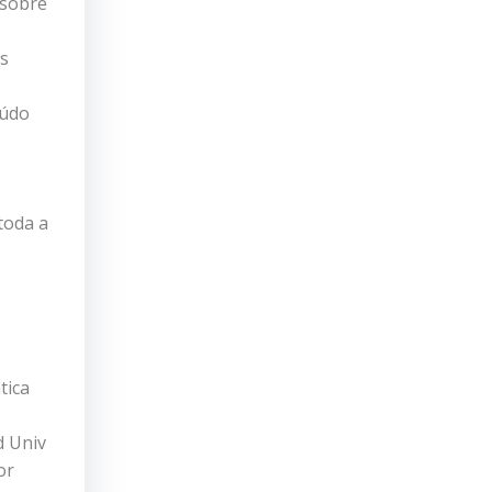
 sobre
os
eúdo
toda a
tica
d Univ
or