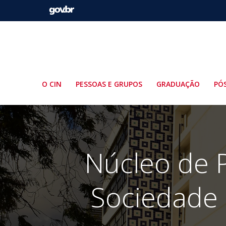
Pular
para
o
conteúdo
O CIN
PESSOAS E GRUPOS
GRADUAÇÃO
PÓ
Núcleo de P
Sociedade