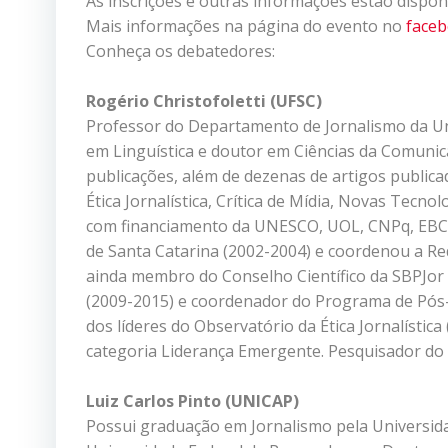
As inscrições e outras informações estão dispon
Mais informações na página do evento no
face
Conheça os debatedores:
Rogério Christofoletti (UFSC)
Professor do Departamento de Jornalismo da Uni
em Linguística e doutor em Ciências da Comunica
publicações, além de dezenas de artigos publicad
Ética Jornalística, Crítica de Mídia, Novas Tecn
com financiamento da UNESCO, UOL, CNPq, EBC, A
de Santa Catarina (2002-2004) e coordenou a Re
ainda membro do Conselho Científico da SBPJor (
(2009-2015) e coordenador do Programa de Pós
dos líderes do Observatório da Ética Jornalísti
categoria Liderança Emergente. Pesquisador do
Luiz Carlos Pinto (UNICAP)
Possui graduação em Jornalismo pela Universid