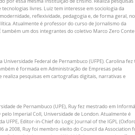
o por essa mesma Instituição de Ensino. Realiza pesquisas
 tecnologias livres. Luiz tem interesse em sociologia da
odernidade, reflexividade, pedagogia e, de forma geral, n
lítica. Atualmente é professor do curso de Jornalismo da
 É também um dos integrantes do coletivo Marco Zero Cont
Universidade Federal de Pernambuco (UFPE). Carolina fez 
também é formada em Administração de Empresas pela
ealiza pesquisas em cartografias digitais, narrativas e
rsidade de Pernambuco (UPE), Ruy fez mestrado em Informá
pelo Imperial Coll, Universidade de London. Atualmente é
 da UFPE, Editor-in-Chief do Logic Journal of the IGPL (Oxfor
006 a 2008, Ruy foi membro eleito do Council da Association f