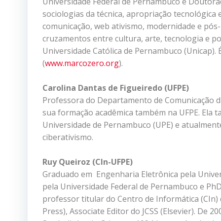
Universidade Federal de Pernambuco e Doutorad
sociologias da técnica, apropriação tecnológica e
comunicação, web ativismo, modernidade e pós-m
cruzamentos entre cultura, arte, tecnologia e po
Universidade Católica de Pernambuco (Unicap).
(
www.marcozero.org
).
Carolina Dantas de Figueiredo (UFPE)
Professora do Departamento de Comunicação da 
sua formação acadêmica também na UFPE. Ela 
Universidade de Pernambuco (UPE) e atualmente r
ciberativismo.
Ruy Queiroz (CIn-UFPE)
Graduado em Engenharia Eletrônica pela Unive
pela Universidade Federal de Pernambuco e PhD 
professor titular do Centro de Informática (CIn)
Press), Associate Editor do JCSS (Elsevier). De 2