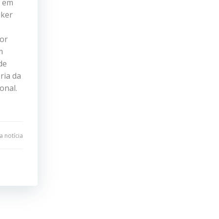
s em
nker
for
m
de
ria da
onal.
 notícia