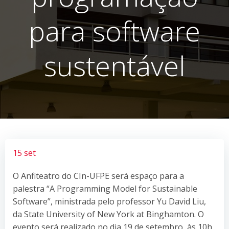
para software
sustentável
15 set
O Anfiteatro do CIn-UFPE será espaço para a
palestra “A Programming Model for Sustainable
Software”, ministrada pelo professor Yu David Liu,
da State University of New York at Binghamton. O
evento será realizado no dia 19 de setembro, às 10h,