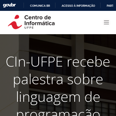
COMUNICA BR
ACESSO À INFORMAÇÃO
PARTI
Pular
IR
para
PARA
o
O
conteúdo
CONTEÚDO
CIn-UFPE recebe
palestra sobre
linguagem de
programação