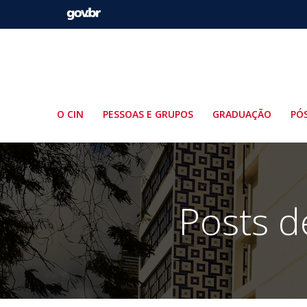
Pular
para
o
conteúdo
O CIN
PESSOAS E GRUPOS
GRADUAÇÃO
PÓ
Posts d