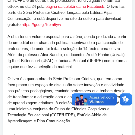
CIn-UFPE e de outros três professores, foi divulgado no formato
eBook no dia 24 pela
página da coletânea no Facebook
. O livro faz
parte da Série Professor Criativo, lançada pela Editora Pipa
Comunicação, e está disponível no site da editora para download
gratuito
https://goo.gl/Ebm6yw
.
A obra foi um volume especial para a série, sendo produzida a partir
de um edital com chamada pública incentivando a participação de
professores, de onde foi feita a seleção de 14 textos para o livro.
Além do professor Alex Sandro, os docentes André Raabe (Univali),
Ig Ibert Bittencourt (UFAL) e Taciana Pontual (UFRPE) completam a
equipe que fez a seleção do material.
O livro é a quarta obra da Série Professor Criativo, que tem como
foco propor um espaço de discussão sobre inovação e criatividade
nas práticas pedagógicas, reunindo professores que tenham desejo
de transformar a educação com o compartilhamento de experiências
de aprendizagem criativas. A coletânea foi lançada em 2015 e é
uma iniciativa conjunta do Grupo de Ciências Cognitivas e
Tecnologia Educacional (CCTE/UFPE), Estúdio Abble de
Aprendizagem e Pipa Comunicação.