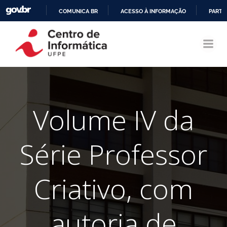
COMUNICA BR
ACESSO À INFORMAÇÃO
PARTI
Pular
IR
para
PARA
o
O
conteúdo
CONTEÚDO
Volume IV da
Série Professor
Criativo, com
autoria de