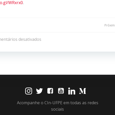
oo.gl/WRxrx0
.
Navegação
Próxima
de
entários desativados
Post
Acompanhe o CIn-UFPE em todas as redes
sociais