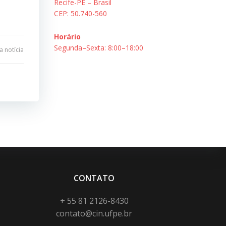
Recife-PE – Brasil
CEP: 50.740-560
Horário
Segunda–Sexta: 8:00–18:00
 notícia
CONTATO
+ 55 81 2126-8430
contato@cin.ufpe.br