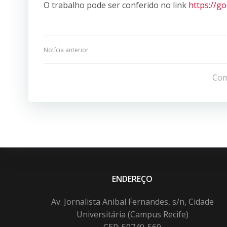
O trabalho pode ser conferido no link
https://g
Navegação
Notícia anterior
de
Com
Post
ENDEREÇO
Av. Jornalista Anibal Fernandes, s/n, Cidade
Universitária (Campus Recife)