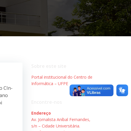
Sobre este site
Portal institucional do Centro de
Informática – UFPE
o CIn-
 ano
Encontre-nos
i
Endereço
Av. Jornalista Aníbal Fernandes,
s/n – Cidade Universitária.